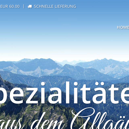
|
EUR 60.00
SCHNELLE LIEFERUNG
HOM
pezialität
aus dem Allgä